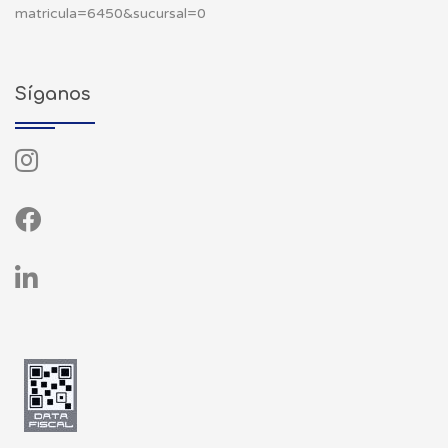
matricula=6450&sucursal=0
Síganos