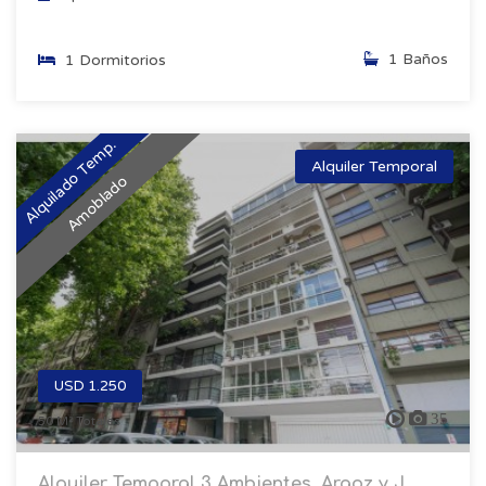
1 Baños
1 Dormitorios
Alquilado Temp.
Alquiler Temporal
Amoblado
USD 1.250
35
50 M² Totales
Alquiler Temporal 3 Ambientes, Araoz y J...