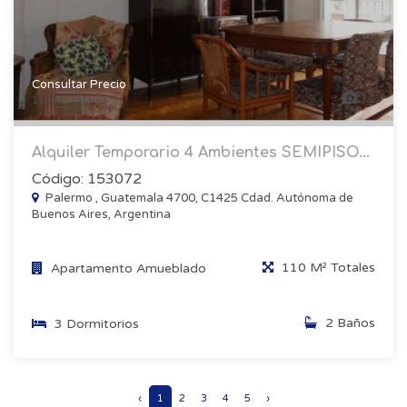
Consultar Precio
12
110 M² Totales
Alquiler Temporario 4 Ambientes SEMIPISO...
Código: 153072
Palermo , Guatemala 4700, C1425 Cdad. Autónoma de
Buenos Aires, Argentina
110 M² Totales
Apartamento Amueblado
2 Baños
3 Dormitorios
‹
1
2
3
4
5
›