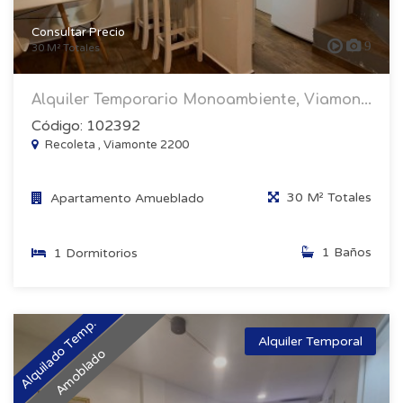
Consultar Precio
9
30 M² Totales
Alquiler Temporario Monoambiente, Viamon...
Código: 102392
Recoleta , Viamonte 2200
30 M² Totales
Apartamento Amueblado
1 Baños
1 Dormitorios
Alquilado Temp.
Alquiler Temporal
Amoblado