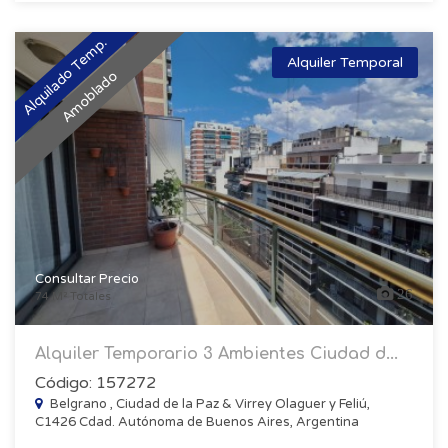
Alquilado Temp.
Alquiler Temporal
Amoblado
Consultar Precio
26
74 M² Totales
Alquiler Temporario 3 Ambientes Ciudad d...
Código: 157272
Belgrano , Ciudad de la Paz & Virrey Olaguer y Feliú,
C1426 Cdad. Autónoma de Buenos Aires, Argentina