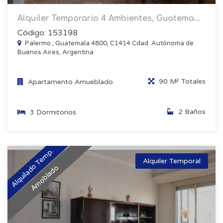
Alquiler Temporario 4 Ambientes, Guatema...
Código: 153198
Palermo , Guatemala 4800, C1414 Cdad. Autónoma de
Buenos Aires, Argentina
90 M² Totales
Apartamento Amueblado
2 Baños
3 Dormitorios
Alquilado Temp.
Alquiler Temporal
Amoblado