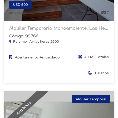
USD 500
7
40 M² Totales
Alquiler Temporario Monoambiente, Las He...
Código: 99766
Palermo , Av las heras 3500
40 M² Totales
Apartamento Amueblado
1 Baños
Alquiler Temporal
Amoblado