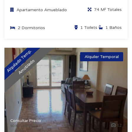
74 M² Totales
Apartamento Amueblado
1 Toilets
1 Baños
2 Dormitorios
Alquilado Temp.
Alquiler Temporal
Amoblado
Consultar Precio
12
90 M² Totales