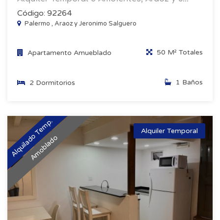
Código: 92264
Palermo , Araoz y Jeronimo Salguero
50 M² Totales
Apartamento Amueblado
1 Baños
2 Dormitorios
Alquilado Temp.
Alquiler Temporal
Amoblado