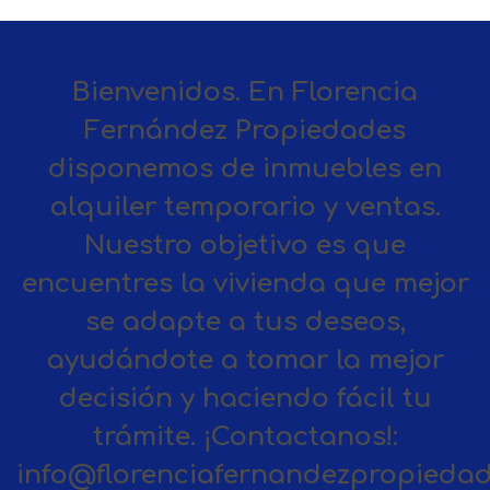
Bienvenidos. En Florencia
Fernández Propiedades
disponemos de inmuebles en
alquiler temporario y ventas.
Nuestro objetivo es que
encuentres la vivienda que mejor
se adapte a tus deseos,
ayudándote a tomar la mejor
decisión y haciendo fácil tu
trámite. ¡Contactanos!:
info@florenciafernandezpropiedad